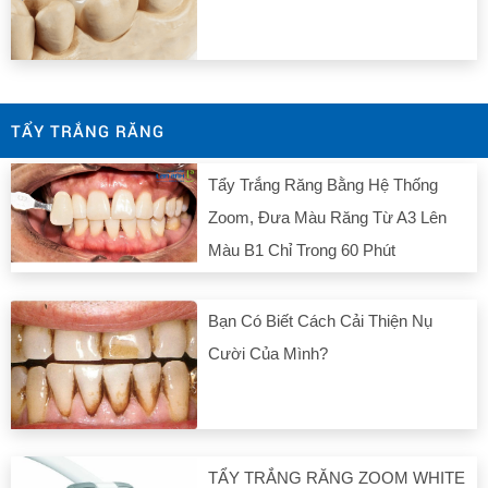
TẨY TRẮNG RĂNG
Tẩy Trắng Răng Bằng Hệ Thống
Zoom, Đưa Màu Răng Từ A3 Lên
Màu B1 Chỉ Trong 60 Phút
Bạn Có Biết Cách Cải Thiện Nụ
Cười Của Mình?
TẨY TRẮNG RĂNG ZOOM WHITE