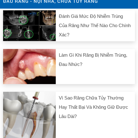
ĐAU RĂNG - NỘI NHA, CHỮA TỦY RĂNG
Đánh Giá Mức Độ Nhiễm Trùng
Của Răng Như Thế Nào Cho Chính
Xác?
Làm Gì Khi Răng Bị Nhiễm Trùng,
Đau Nhức?
Vì Sao Răng Chữa Tủy Thường
Hay Thất Bại Và Không Giữ Được
Lâu Dài?