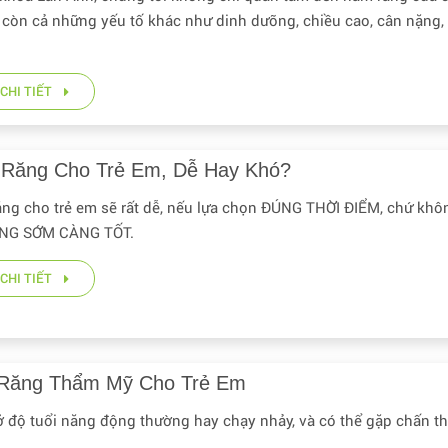
 còn cả những yếu tố khác như dinh dưỡng, chiều cao, cân nặng, 
CHI TIẾT
 Răng Cho Trẻ Em, Dễ Hay Khó?
ăng cho trẻ em sẽ rất dễ, nếu lựa chọn ĐÚNG THỜI ĐIỂM, chứ khô
ÀNG SỚM CÀNG TỐT.
CHI TIẾT
Răng Thẩm Mỹ Cho Trẻ Em
ở độ tuổi năng động thường hay chạy nhảy, và có thể gặp chấn t
g