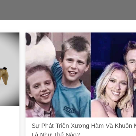
n
Sự Phát Triển Xương Hàm Và Khuôn 
Là Như Thế Nào?