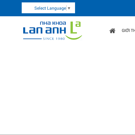
Select Language
▼
GIỚI T