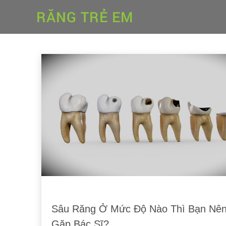
RĂNG TRẺ EM
Sâu Răng Ở Mức Độ Nào Thì Bạn Nê
Gặp Bác Sĩ?