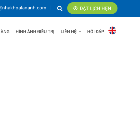
@nhakhoalananh.com
ĐẶT LỊCH HẸN
HÀNG
HÌNH ẢNH ĐIỀU TRỊ
LIÊN HỆ
HỎI ĐÁP