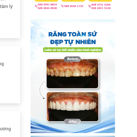
tâm lý
ng
hương