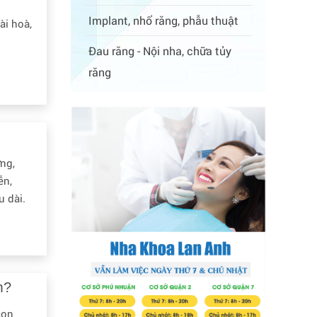
Implant, nhổ răng, phẫu thuật
ài hoà,
Đau răng - Nội nha, chữa tủy
răng
ứng,
ễn,
u dài.
m?
con