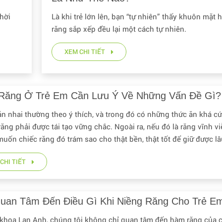
thời
Là khi trẻ lớn lên, bạn “tự nhiên” thấy khuôn mặt h
răng sắp xếp đều lại một cách tự nhiên.
XEM CHI TIẾT
Răng Ở Trẻ Em Cần Lưu Ý Về Những Vấn Đề Gì?
ăn nhai thường theo ý thích, và trong đó có những thức ăn khá c
răng phải được tái tạo vững chắc. Ngoài ra, nếu đó là răng vĩnh vi
uốn chiếc răng đó trám sao cho thật bền, thật tốt để giữ được lâ
CHI TIẾT
uan Tâm Đến Điều Gì Khi Niềng Răng Cho Trẻ E
 khoa Lan Anh, chúng tôi không chỉ quan tâm đến hàm răng của 