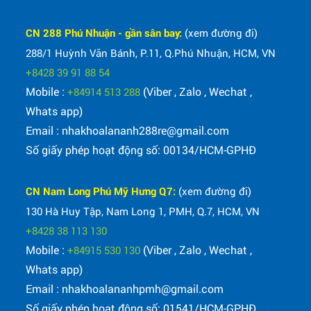
CN 288 Phú Nhuận - gần sân bay:
(xem đường đi)
288/1 Huỳnh Văn Bánh, P.11, Q.Phú Nhuận, HCM, VN
+8428 39 91 88 54
Mobile :
(Viber , Zalo , Wechat ,
+84914 513 288
Whats app)
Email : nhakhoalananh288re@gmail.com
Số giấy phép hoạt động số: 00134/HCM-GPHĐ
CN Nam Long Phú Mỹ Hưng Q7:
(xem đường đi)
130 Hà Huy Tập, Nam Long 1, PMH, Q.7, HCM, VN
+8428 38 113 130
Mobile :
(Viber , Zalo , Wechat ,
+84915 530 130
Whats app)
Email : nhakhoalananhpmh@gmail.com
Số giấy phép hoạt động số: 01541/HCM-GPHĐ