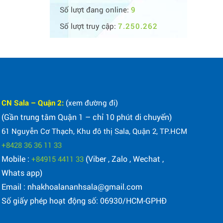
Số lượt đang online:
9
Số lượt truy cập:
7.250.262
CN Sala – Quận 2:
(xem đường đi)
(Gần trung tâm Quận 1 – chỉ 10 phút di chuyển)
61 Nguyễn Cơ Thạch, Khu đô thị Sala, Quận 2, TP.HCM
+8428 36 36 11 33
Mobile :
(Viber , Zalo , Wechat ,
+84915 4411 33
Whats app)
Email : nhakhoalananhsala@gmail.com
Số giấy phép hoạt động số: 06930/HCM-GPHĐ