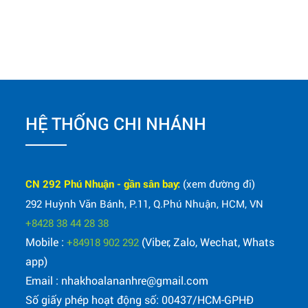
HỆ THỐNG CHI NHÁNH
CN 292 Phú Nhuận - gần sân bay:
(xem đường đi)
292 Huỳnh Văn Bánh, P.11, Q.Phú Nhuận, HCM, VN
+8428 38 44 28 38
Mobile :
(Viber, Zalo, Wechat, Whats
+84918 902 292
app)
Email : nhakhoalananhre@gmail.com
Số giấy phép hoạt động số: 00437/HCM-GPHĐ