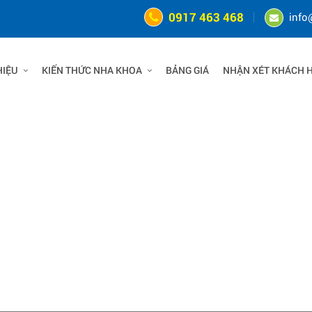
0917 463 468
info
HIỆU
KIẾN THỨC NHA KHOA
BẢNG GIÁ
NHẬN XÉT KHÁCH 