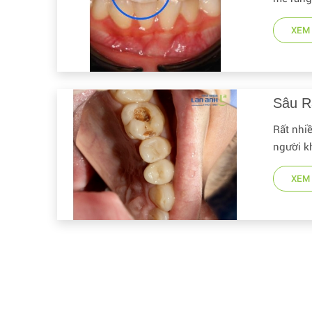
XEM 
Sâu R
Rất nhi
người k
XEM 