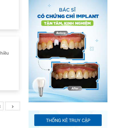
nhiều
3
THỐNG KÊ TRUY CẬP