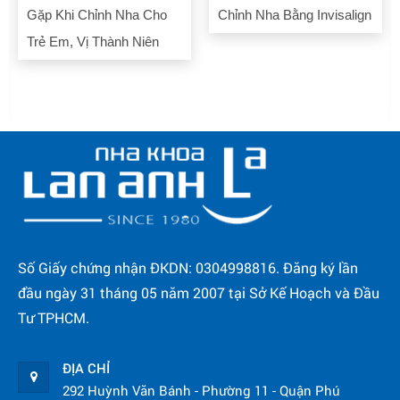
Chỉnh Nha Bằng Invisalign
Của Một Số Bệnh Nhân
Đã Chỉnh Nha – Niềng
Răng Tại Nha Khoa Lan
Anh
Số Giấy chứng nhận ĐKDN: 0304998816. Đăng ký lần
đầu ngày 31 tháng 05 năm 2007 tại Sở Kế Hoạch và Đầu
Tư TPHCM.
ĐỊA CHỈ
292 Huỳnh Văn Bánh - Phường 11 - Quận Phú