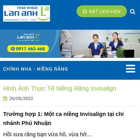
ĐẶT LỊCH HẸN
CHỈNH NHA - NIỀNG RĂNG
Hình Ảnh Thực Tế Niềng Răng Invisalign
26/05/2022
Trường hợp 1:
Một ca niềng Invisalign tại chi
nhánh Phú Nhuận
Hồi xưa răng bạn vừa hô, vừa hở...