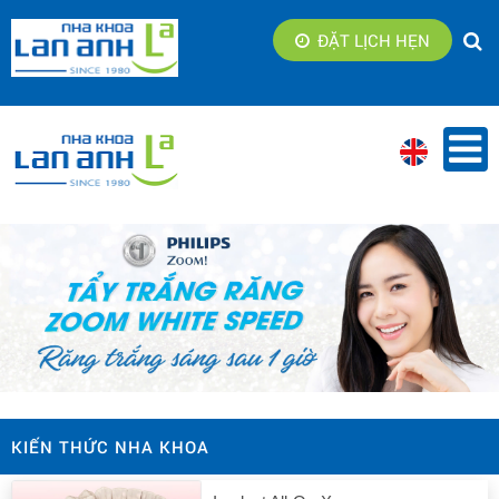
ĐẶT LỊCH HẸN
KIẾN THỨC NHA KHOA