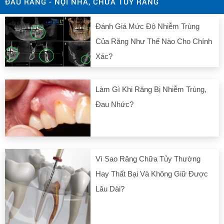
ĐAU RĂNG - NỘI NHA, CHỮA TỦY RĂNG
Đánh Giá Mức Độ Nhiễm Trùng
Của Răng Như Thế Nào Cho Chính
Xác?
Làm Gì Khi Răng Bị Nhiễm Trùng,
Đau Nhức?
Vì Sao Răng Chữa Tủy Thường
Hay Thất Bại Và Không Giữ Được
Lâu Dài?