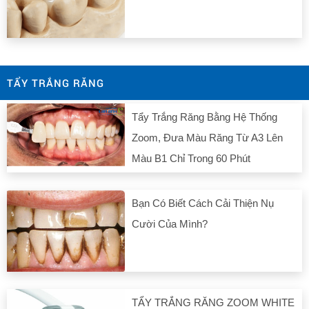
TẨY TRẮNG RĂNG
Tẩy Trắng Răng Bằng Hệ Thống
Zoom, Đưa Màu Răng Từ A3 Lên
Màu B1 Chỉ Trong 60 Phút
Bạn Có Biết Cách Cải Thiện Nụ
Cười Của Mình?
TẨY TRẮNG RĂNG ZOOM WHITE