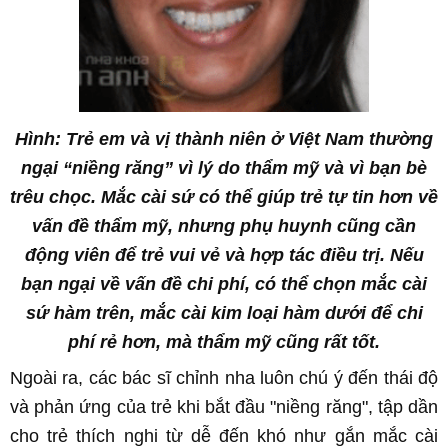
Hình: Trẻ em và vị thành niên ở Việt Nam thường
ngại “niềng răng” vì lý do thẩm mỹ và vì bạn bè
trêu chọc. Mắc cài sứ có thể giúp trẻ tự tin hơn về
vấn đề thẩm mỹ, nhưng phụ huynh cũng cần
động viên để trẻ vui vẻ và hợp tác điều trị. Nếu
bạn ngại về vấn đề chi phí, có thể chọn mắc cài
sứ hàm trên, mắc cài kim loại hàm dưới để chi
phí rẻ hơn, mà thẩm mỹ cũng rất tốt.
Ngoài ra, các bác sĩ
chỉnh nha
luôn chú ý đến thái độ
và phản ứng của trẻ khi bắt đầu "
niềng răng
", tập dần
cho trẻ thích nghi từ dễ đến khó như gắn mắc cài