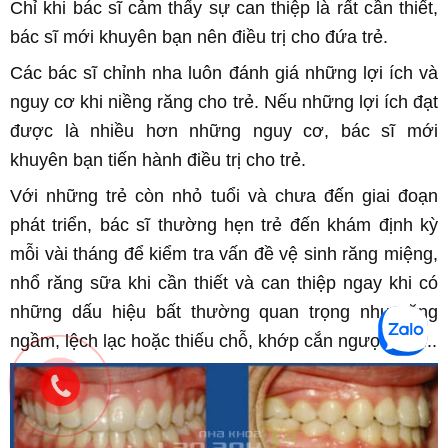
Chỉ khi bác sĩ cảm thấy sự can thiệp là rất cần thiết,
bác sĩ mới khuyên bạn nên điều trị cho đứa trẻ.
Các bác sĩ
chỉnh nha
luôn đánh giá những lợi ích và
nguy cơ khi niềng răng cho trẻ. Nếu những lợi ích đạt
được là nhiều hơn những nguy cơ, bác sĩ mới
khuyên bạn tiến hành điều trị cho trẻ.
Với những trẻ còn nhỏ tuổi và chưa đến giai đoạn
phát triển, bác sĩ thường hẹn trẻ đến khám định kỳ
mỗi vài tháng để kiểm tra vấn đề vệ sinh răng miệng,
nhổ răng sữa khi cần thiết và can thiệp ngay khi có
những dấu hiệu bất thường quan trọng như răng
ngầm, lệch lạc hoặc thiếu chỗ, khớp cắn ngược, v.v...