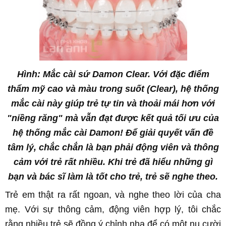
Hình: Mắc cài sứ Damon Clear. Với đặc điểm
thẩm mỹ cao và màu trong suốt (Clear), hệ thống
mắc cài này giúp trẻ tự tin và thoải mái hơn với
"niềng răng" mà vẫn đạt được kết quả tối ưu của
hệ thống mắc cài Damon! Để giải quyết vấn đề
tâm lý, chắc chắn là bạn phải động viên và thông
cảm với trẻ rất nhiều. Khi trẻ đã hiểu những gì
bạn và bác sĩ làm là tốt cho trẻ, trẻ sẽ nghe theo.
Trẻ em thật ra rất ngoan, và nghe theo lời của cha
mẹ. Với sự thông cảm, động viên hợp lý, tôi chắc
rằng nhiều trẻ sẽ đồng ý
chỉnh nha
để có một nụ cười