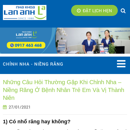
ĐẶT LỊCH HẸN
CHỈNH NHA - NIỀNG RĂNG
Những Câu Hỏi Thường Gặp Khi Chỉnh Nha –
Niềng Răng Ở Bệnh Nhân Trẻ Em Và Vị Thành
Niên
27/01/2021
1) Có nhổ răng hay không?