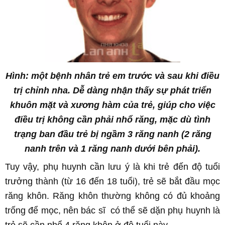
Hình: một bệnh nhân trẻ em trước và sau khi điều
trị chỉnh nha. Dễ dàng nhận thấy sự phát triển
khuôn mặt và xương hàm của trẻ, giúp cho việc
điều trị không cần phải nhổ răng, mặc dù tình
trạng ban đầu trẻ bị ngầm 3 răng nanh (2 răng
nanh trên và 1 răng nanh dưới bên phải).
Tuy vậy, phụ huynh cần lưu ý là khi trẻ đến độ tuổi
trưởng thành (từ 16 đến 18 tuổi), trẻ sẽ bắt đầu mọc
răng khôn. Răng khôn thường không có đủ khoảng
trống để mọc, nên bác sĩ có thể sẽ dặn phụ huynh là
trẻ sẽ cần nhổ 4 răng khôn ở độ tuổi này.