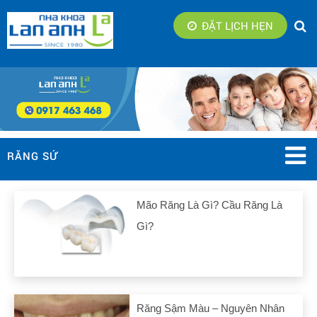
ĐẶT LỊCH HẸN
RĂNG SỨ
Mão Răng Là Gì? Cầu Răng Là
Gì?
Răng Sậm Màu – Nguyên Nhân