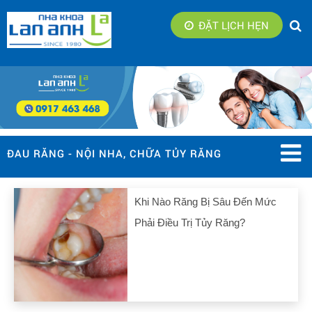
ĐẶT LỊCH HẸN
ĐAU RĂNG - NỘI NHA, CHỮA TỦY RĂNG
Khi Nào Răng Bị Sâu Đến Mức
Phải Điều Trị Tủy Răng?