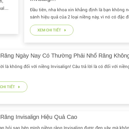
h,
ual
Đầu tiên, nha khoa xin khẳng định là bạn không 
với mỗi
sánh hiệu quả của 2 loại niềng này, vì nó có đặc 
hoàn toàn khác nhau
XEM CHI TIẾT
 Răng Ngày Nay Có Thường Phải Nhổ Răng Khôn
lời là không đối với niềng Invisalign! Câu trả lời là có đối với niề
CHI TIẾT
 Răng Invisalign Hiệu Quả Cao
ạn hỏi sao bên mình niềng răng Invisalign được đẹp vậy, mà khô