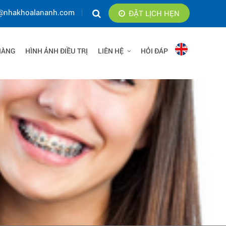
@nhakhoalananh.com
ĐẶT LỊCH HẸN
HÀNG
HÌNH ẢNH ĐIỀU TRỊ
LIÊN HỆ
HỎI ĐÁP