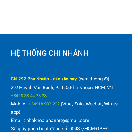
HỆ THỐNG CHI NHÁNH
CN 292 Phú Nhuận - gần sân bay:
(xem đường đi)
292 Huỳnh Văn Bánh, P.11, Q.Phú Nhuận, HCM, VN
+8428 38 44 28 38
Mobile :
(Viber, Zalo, Wechat, Whats
+84918 902 292
app)
Email : nhakhoalananhre@gmail.com
Số giấy phép hoạt động số: 00437/HCM-GPHĐ