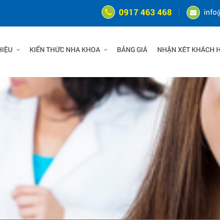
0917 463 468
info
HIỆU
KIẾN THỨC NHA KHOA
BẢNG GIÁ
NHẬN XÉT KHÁCH 