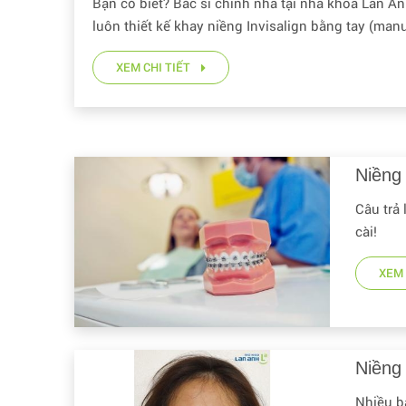
Bạn có biết? Bác sĩ chỉnh nha tại nha khoa Lan An
luôn thiết kế khay niềng Invisalign bằng tay (man
design), để tạo ra kết quả tốt nhất, phù hợp nhất 
XEM CHI TIẾT
bệnh nhân!
Niềng
Câu trả 
cài!
XEM 
Niềng
Nhiều b