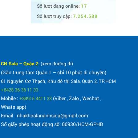
Số lượt đang online:
17
Số lượt truy cập:
7.254.588
CN Sala – Quận 2:
(xem đường đi)
(Gần trung tâm Quận 1 – chỉ 10 phút di chuyển)
61 Nguyễn Cơ Thạch, Khu đô thị Sala, Quận 2, TP.HCM
+8428 36 36 11 33
Mobile :
(Viber , Zalo , Wechat ,
+84915 4411 33
Whats app)
Email : nhakhoalananhsala@gmail.com
Số giấy phép hoạt động số: 06930/HCM-GPHĐ