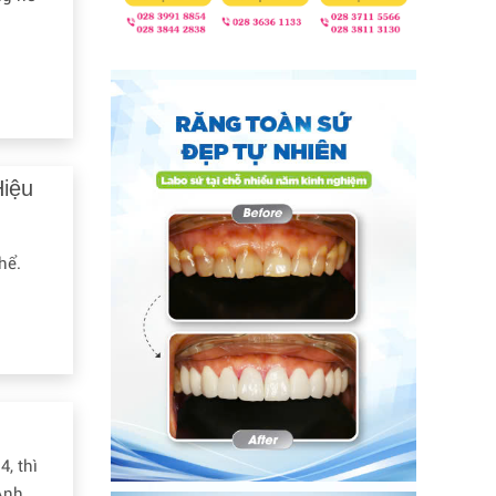
Hiệu
hể.
, thì
Anh.