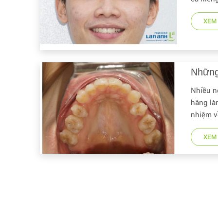
XEM 
Những
Nhiều ng
hãng là
nhiệm về
XEM 