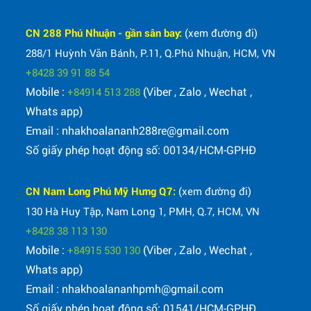
CN 288 Phú Nhuận - gần sân bay:
(xem đường đi)
288/1 Huỳnh Văn Bánh, P.11, Q.Phú Nhuận, HCM, VN
+8428 39 91 88 54
Mobile :
(Viber , Zalo , Wechat ,
+84914 513 288
Whats app)
Email : nhakhoalananh288re@gmail.com
Số giấy phép hoạt động số: 00134/HCM-GPHĐ
CN Nam Long Phú Mỹ Hưng Q7:
(xem đường đi)
130 Hà Huy Tập, Nam Long 1, PMH, Q.7, HCM, VN
+8428 38 113 130
Mobile :
(Viber , Zalo , Wechat ,
+84915 530 130
Whats app)
Email : nhakhoalananhpmh@gmail.com
Số giấy phép hoạt động số: 01541/HCM-GPHĐ