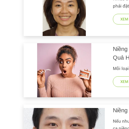
phải đặt
XEM 
Niềng
Quả 
Mỗi loạ
XEM 
Niềng
Nếu như
ca niền