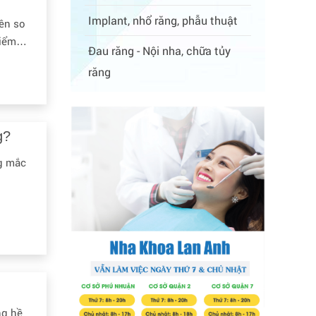
Implant, nhổ răng, phẫu thuật
nên so
điểm
Đau răng - Nội nha, chữa tủy
răng
g?
ng mắc
ng hề