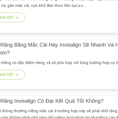
 vít, gắn mắc cài, cực khổ đeo thun liên tục,v.v...
CHI TIẾT
 Răng Bằng Mắc Cài Hay Invisalign Sẽ Nhanh Và 
Hơn?
i niềng có đặc điểm riêng, và sẽ phù hợp với từng trường hợp cụ t
CHI TIẾT
 Răng Invisalign Có Đạt Kết Quả Tốt Không?
 thông thường niềng mắc cài ở trường hợp này sẽ phải nhổ răng 4
g này không phải nhổ răng khi niềng Invisalign tại nha khoa Lan 