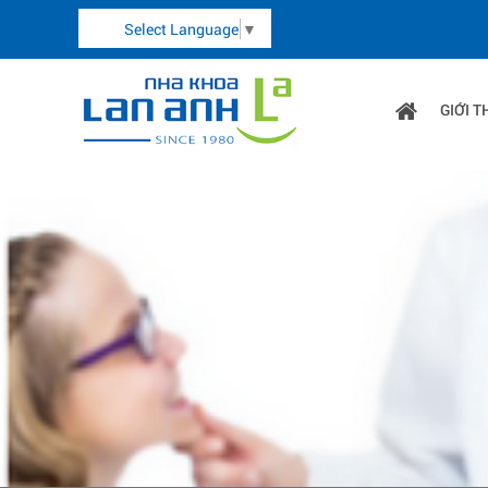
Select Language
▼
GIỚI T