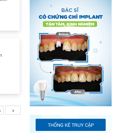
ên
h
5
THỐNG KÊ TRUY CẬP