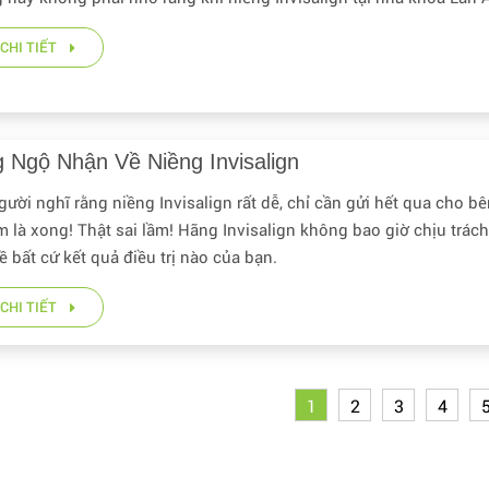
CHI TIẾT
 Ngộ Nhận Về Niềng Invisalign
ười nghĩ rằng niềng Invisalign rất dễ, chỉ cần gửi hết qua cho b
m là xong! Thật sai lầm! Hãng Invisalign không bao giờ chịu trác
 bất cứ kết quả điều trị nào của bạn.
CHI TIẾT
1
2
3
4