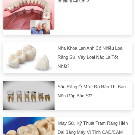
Implant All-On-X
Nha Khoa Lan Anh Có Nhiều Loại
Răng Sứ, Vậy Loại Nào Là Tốt
Nhất?
Sâu Răng Ở Mức Độ Nào Thì Bạn
Nên Gặp Bác Sĩ?
Inlay Sứ, Kỹ Thuật Trám Răng Hiện
Đại Bằng Máy Vi Tính CAD/CAM