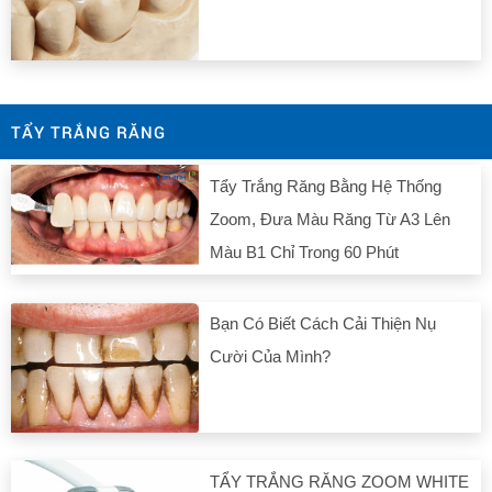
TẨY TRẮNG RĂNG
Tẩy Trắng Răng Bằng Hệ Thống
Zoom, Đưa Màu Răng Từ A3 Lên
Màu B1 Chỉ Trong 60 Phút
Bạn Có Biết Cách Cải Thiện Nụ
Cười Của Mình?
TẨY TRẮNG RĂNG ZOOM WHITE