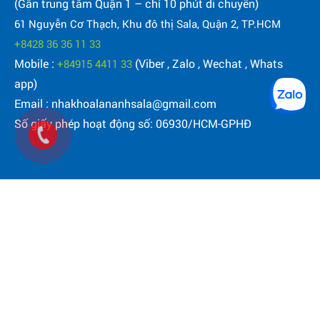
(Gần trung tâm Quận 1 – chỉ 10 phút di chuyển)
61 Nguyễn Cơ Thạch, Khu đô thị Sala, Quận 2, TP.HCM
+8428 36 36 11 33
Mobile :
(Viber , Zalo , Wechat , Whats
+84915 4411 33
app)
Email : nhakhoalananhsala@gmail.com
Số giấy phép hoạt động số: 06930/HCM-GPHĐ
© 2020 - Bản quyền thuộc về Công ty TNHH Nha Khoa Lan