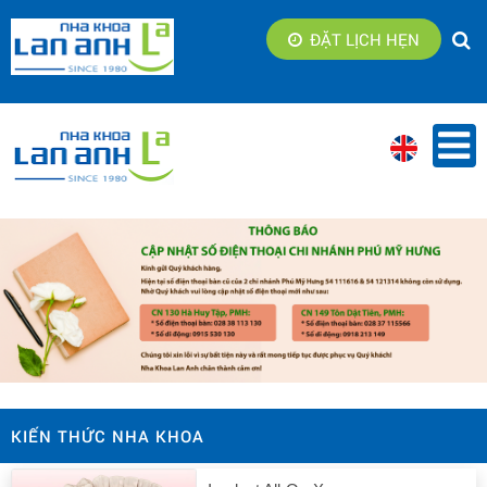
ĐẶT LỊCH HẸN
KIẾN THỨC NHA KHOA