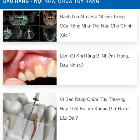
ĐAU RĂNG - NỘI NHA, CHỮA TỦY RĂNG
Đánh Giá Mức Độ Nhiễm Trùng
Của Răng Như Thế Nào Cho Chính
Xác?
Làm Gì Khi Răng Bị Nhiễm Trùng,
Đau Nhức?
Vì Sao Răng Chữa Tủy Thường
Hay Thất Bại Và Không Giữ Được
Lâu Dài?