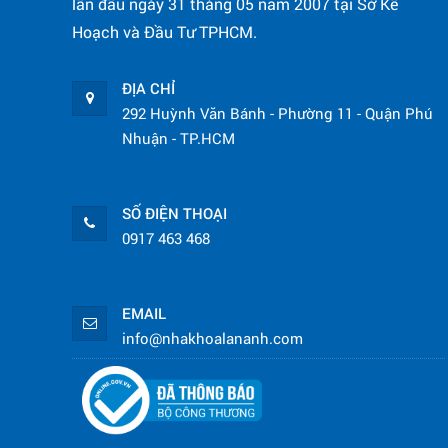
lần đầu ngày 31 tháng 05 năm 2007 tại Sở Kế
Hoạch và Đầu Tư TPHCM.
ĐỊA CHỈ
292 Huỳnh Văn Bánh - Phường 11 - Quận Phú
Nhuận - TP.HCM
SỐ ĐIỆN THOẠI
0917 463 468
EMAIL
info@nhakhoalananh.com