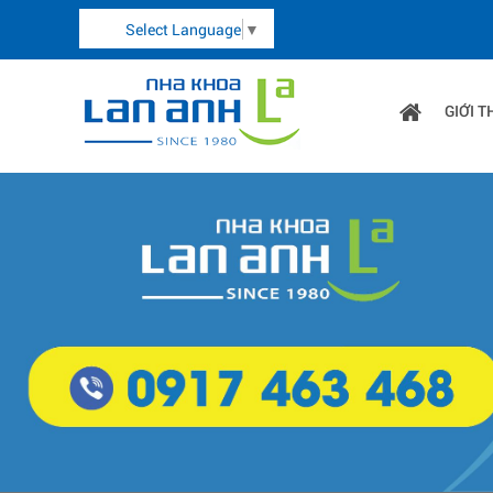
Select Language
▼
GIỚI T