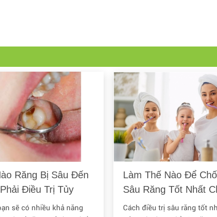
Nào Răng Bị Sâu Đến
Làm Thế Nào Để Ch
Phải Điều Trị Tủy
Sâu Răng Tốt Nhất C
g?
Trẻ Em
ạn sẽ có nhiều khả năng
Cách điều trị sâu răng tốt n