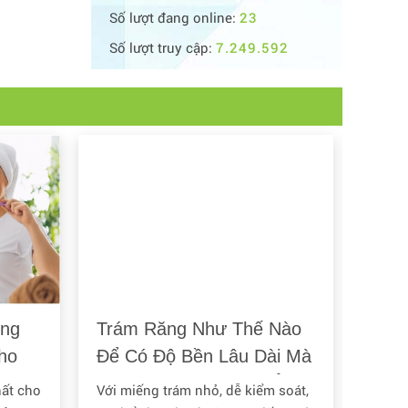
Số lượt đang online:
23
Số lượt truy cập:
7.249.592
ống
Trám Răng Như Thế Nào
Sâu 
ho
Để Có Độ Bền Lâu Dài Mà
Thế
Không Nhạy Cảm Và Ê
hất cho
Với miếng trám nhỏ, dễ kiểm soát,
Rất n