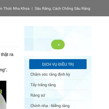
ến Thức Nha Khoa
|
Sâu Răng, Cách Chống Sâu Răng
hật ra 
DỊCH VỤ ĐIỀU TRỊ
g”, 
Chăm sóc răng định kỳ
Tẩy trắng răng
Răng sứ
Chỉnh nha - Niềng răng