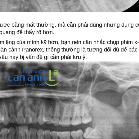
n được bằng mắt thường, mà cần phải dùng những dụng c
-quang để thấy rõ hơn.
g miệng của mình kỹ hơn, bạn nên cân nhắc chụp phim x-
oàn cảnh Panorex, thông thường là tương đối đủ để bác s
âu hay bị vấn đề gì cần phải lưu ý.