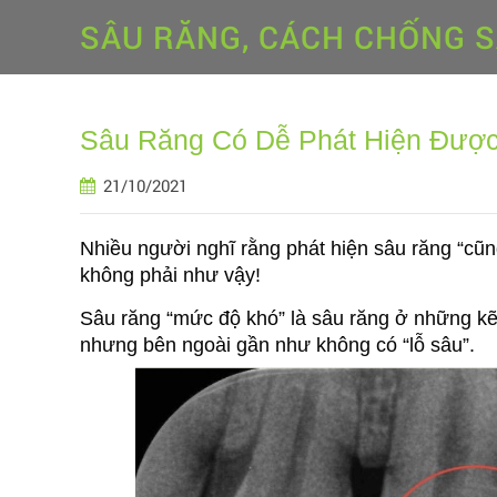
SÂU RĂNG, CÁCH CHỐNG 
Sâu Răng Có Dễ Phát Hiện Đượ
21/10/2021
Nhiều người nghĩ rằng phát hiện sâu răng “cũng 
không phải như vậy!
Sâu răng “mức độ khó” là sâu răng ở những kẽ
nhưng bên ngoài gần như không có “lỗ sâu”.