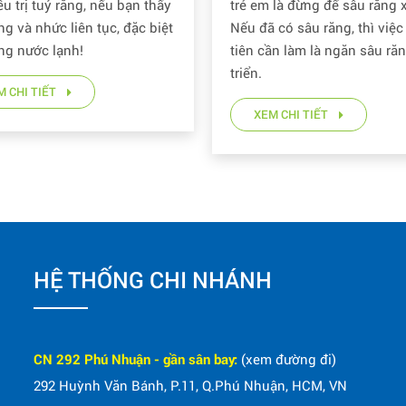
ều trị tuỷ răng, nếu bạn thấy
trẻ em là đừng để sâu răng x
ng và nhức liên tục, đặc biệt
Nếu đã có sâu răng, thì việc
ng nước lạnh!
tiên cần làm là ngăn sâu răn
triển.
M CHI TIẾT
XEM CHI TIẾT
HỆ THỐNG CHI NHÁNH
CN 292 Phú Nhuận - gần sân bay:
(xem đường đi)
292 Huỳnh Văn Bánh, P.11, Q.Phú Nhuận, HCM, VN