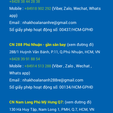
+8428 38 44 28 38
Mobile :
(Viber, Zalo, Wechat, Whats
+84918 902 292
app)
Email : nhakhoalananhre@gmail.com
Số giấy phép hoạt động số: 00437/HCM-GPHĐ
CN 288 Phú Nhuận - gần sân bay:
(xem đường đi)
288/1 Huỳnh Văn Bánh, P.11, Q.Phú Nhuận, HCM, VN
+8428 39 91 88 54
Mobile :
(Viber , Zalo , Wechat ,
+84914 513 288
Whats app)
Email : nhakhoalananh288re@gmail.com
Số giấy phép hoạt động số: 00134/HCM-GPHĐ
CN Nam Long Phú Mỹ Hưng Q7:
(xem đường đi)
130 Hà Huy Tập, Nam Long 1, PMH, Q.7, HCM, VN