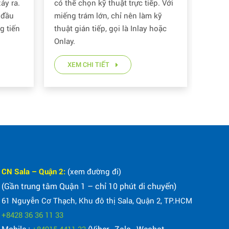
Buốt?
ảy ra.
có thể chọn kỹ thuật trực tiếp. Với
sâu r
 đầu
miếng trám lớn, chỉ nên làm kỹ
rất n
g tiến
thuật gián tiếp, gọi là Inlay hoặc
răng d
Onlay.
XE
XEM CHI TIẾT
CN Sala – Quận 2:
(xem đường đi)
(Gần trung tâm Quận 1 – chỉ 10 phút di chuyển)
61 Nguyễn Cơ Thạch, Khu đô thị Sala, Quận 2, TP.HCM
+8428 36 36 11 33
Mobile :
(Viber , Zalo , Wechat ,