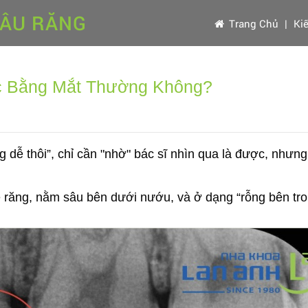
SÂU RĂNG
Trang Chủ
|
Ki
c Bằng Mắt Thường Không?
dễ thôi”, chỉ cần "nhờ" bác sĩ nhìn qua là được, nhưng t
 răng, nằm sâu bên dưới nướu, và ở dạng “rỗng bên tron