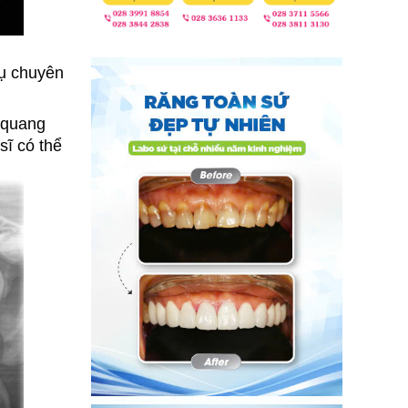
ụ chuyên 
quang 
ĩ có thể 