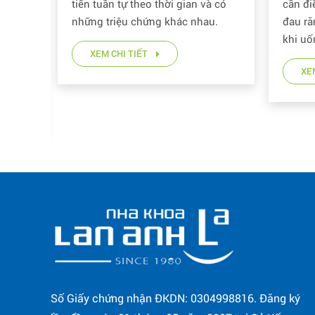
ãy lấy
tiến tuần tự theo thời gian và có
cần đi
m
những triệu chứng khác nhau.
đau ră
hàng
khi uố
XEM CHI TIẾT
ay
XE
Số Giấy chứng nhận ĐKDN: 0304998816. Đăng ký