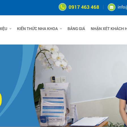
0917 463 468
info
HIỆU
KIẾN THỨC NHA KHOA
BẢNG GIÁ
NHẬN XÉT KHÁCH 