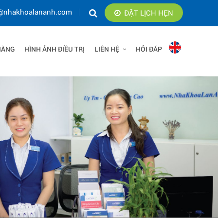
@nhakhoalananh.com
ĐẶT LỊCH HẸN
HÀNG
HÌNH ẢNH ĐIỀU TRỊ
LIÊN HỆ
HỎI ĐÁP