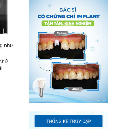
g như 
chứ 
ĩ!
THỐNG KÊ TRUY CẬP