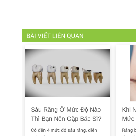
BÀI VIẾT LIÊN QUAN
g
Sâu Răng Ở Mức Độ Nào
Khi 
?
Thì Bạn Nên Gặp Bác Sĩ?
Mức 
Răn
u đời,
Có đến 4 mức độ sâu răng, diễn
Răng b