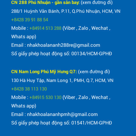
CN 288 Phú Nhuận - gần sân bay:
(xem đường đi)
288/1 Huỳnh Văn Bánh, P.11, Q.Phú Nhuận, HCM, VN
+8428 39 91 88 54
Mobile :
(Viber , Zalo , Wechat ,
+84914 513 288
Whats app)
Email : nhakhoalananh288re@gmail.com
Số giấy phép hoạt động số: 00134/HCM-GPHĐ
CN Nam Long Phú Mỹ Hưng Q7:
(xem đường đi)
130 Hà Huy Tập, Nam Long 1, PMH, Q.7, HCM, VN
+8428 38 113 130
Mobile :
(Viber , Zalo , Wechat ,
+84915 530 130
Whats app)
Email : nhakhoalananhpmh@gmail.com
Số giấy phép hoạt động số: 01541/HCM-GPHĐ