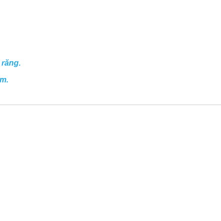
 răng.
ăm.