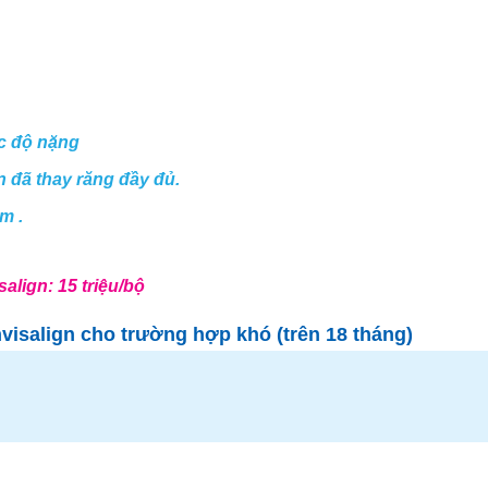
c độ nặng
iên đã thay răng đầy đủ.
m .
align: 15 triệu/bộ
nvisalign cho trường hợp khó (trên 18 tháng)