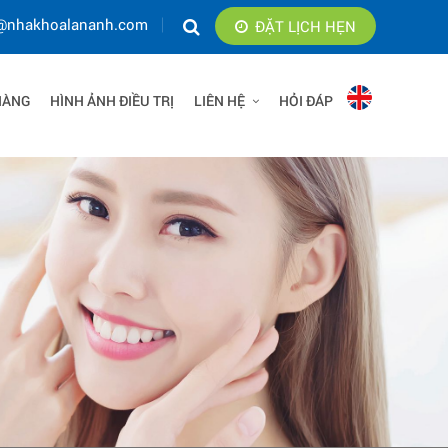
@nhakhoalananh.com
ĐẶT LỊCH HẸN
HÀNG
HÌNH ẢNH ĐIỀU TRỊ
LIÊN HỆ
HỎI ĐÁP