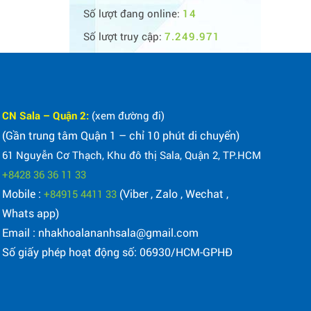
Số lượt đang online:
14
Số lượt truy cập:
7.249.971
CN Sala – Quận 2:
(xem đường đi)
(Gần trung tâm Quận 1 – chỉ 10 phút di chuyển)
61 Nguyễn Cơ Thạch, Khu đô thị Sala, Quận 2, TP.HCM
+8428 36 36 11 33
Mobile :
(Viber , Zalo , Wechat ,
+84915 4411 33
Whats app)
Email : nhakhoalananhsala@gmail.com
Số giấy phép hoạt động số: 06930/HCM-GPHĐ