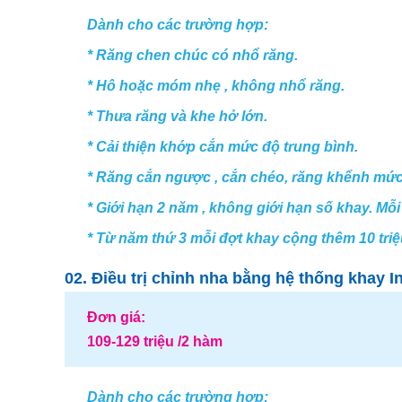
Dành cho các trường hợp:
* Răng chen chúc có nhổ răng.
* Hô hoặc móm nhẹ , không nhổ răng.
* Thưa răng và khe hở lớn.
* Cải thiện khớp cắn mức độ trung bình.
* Răng cắn ngược , cắn chéo, răng khểnh mức
* Giới hạn 2 năm , không giới hạn số khay. Mỗi 
* Từ năm thứ 3 mỗi đợt khay cộng thêm 10 triệ
02. Điều trị chỉnh nha bằng hệ thống khay I
Đơn giá:
109-129 triệu /2 hàm
Dành cho các trường hợp: