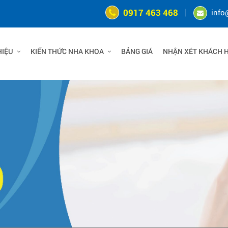
0917 463 468
info
HIỆU
KIẾN THỨC NHA KHOA
BẢNG GIÁ
NHẬN XÉT KHÁCH 