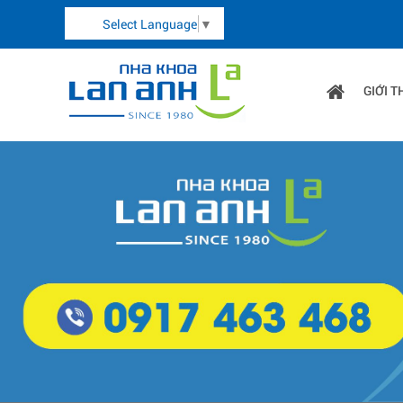
Select Language
▼
GIỚI T