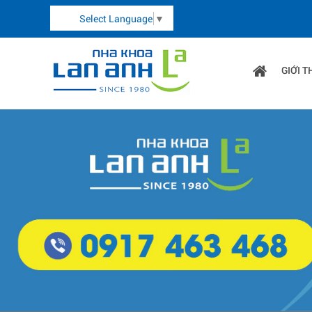
Select Language
▼
GIỚI T