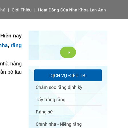
Chủ
|
Giới Thiệu
|
Hoạt Động Của Nha Khoa Lan Anh
 Hiện nay
nha
,
răng
 nhà hàng
gắn bó lâu
DỊCH VỤ ĐIỀU TRỊ
Chăm sóc răng định kỳ
Tẩy trắng răng
Răng sứ
Chỉnh nha - Niềng răng