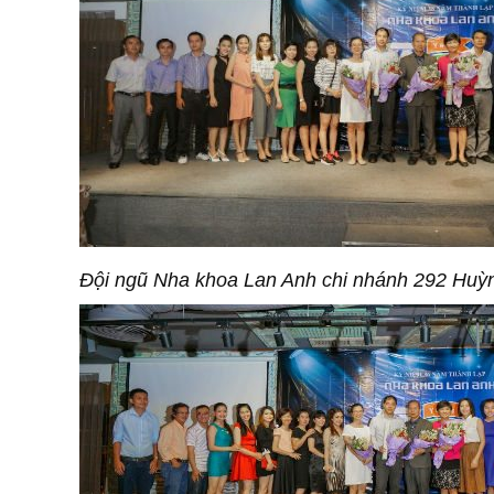
Đội ngũ Nha khoa Lan Anh chi nhánh 292 Huỳ