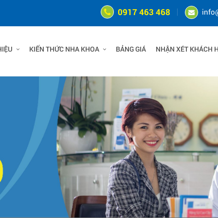
0917 463 468
info
HIỆU
KIẾN THỨC NHA KHOA
BẢNG GIÁ
NHẬN XÉT KHÁCH 