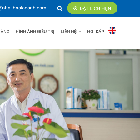
@nhakhoalananh.com
ĐẶT LỊCH HẸN
HÀNG
HÌNH ẢNH ĐIỀU TRỊ
LIÊN HỆ
HỎI ĐÁP