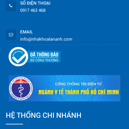
SỐ ĐIỆN THOẠI
0917 463 468
EMAIL
info@nhakhoalananh.com
HỆ THỐNG CHI NHÁNH