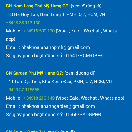
CN Nam Long Phú Mỹ Hưng Q7:
(xem đường đi)
130 Hà Huy Tập, Nam Long 1, PMH, Q.7, HCM, VN
+8428 38 113 130
Mobile :
(Viber , Zalo , Wechat , Whats
+84915 530 130
app)
Email : nhakhoalananhpmh@gmail.com
Số giấy phép hoạt động số: 01541/HCM-GPHĐ
CN Garden Phú Mỹ Hưng Q7:
(xem đường đi)
149 Tôn Dật Tiên, Khu Kênh Đào, PMH, Q.7, HCM, VN
+8428 37 115566
Mobile :
(Viber, Zalo, Wechat , Whats app)
+84918 213 149
Email : nhakhoalananhgarden@gmail.com
Số giấy phép hoạt động số: 01665/SYT-GPHĐ
CN Sala – Quận 2:
(xem đường đi)