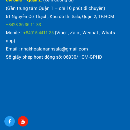
(Gần trung tâm Quận 1 – chỉ 10 phút di chuyển)
61 Nguyễn Cơ Thạch, Khu đô thị Sala, Quận 2, TP.HCM
+8428 36 36 11 33
Mobile :
(Viber , Zalo , Wechat , Whats
+84915 4411 33
app)
Email : nhakhoalananhsala@gmail.com
Số giấy phép hoạt động số: 06930/HCM-GPHĐ