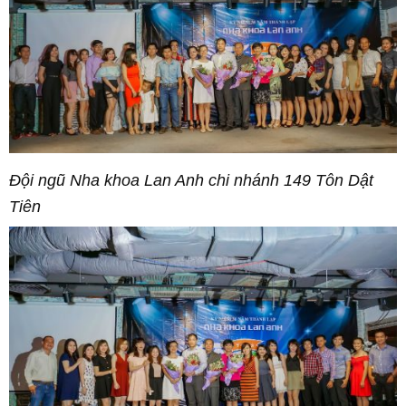
Đội ngũ Nha khoa Lan Anh chi nhánh 149 Tôn Dật
Tiên