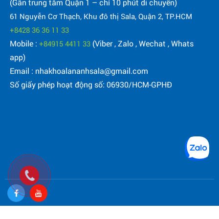
(Gần trung tâm Quận 1 – chỉ 10 phút di chuyển)
61 Nguyễn Cơ Thạch, Khu đô thị Sala, Quận 2, TP.HCM
+8428 36 36 11 33
Mobile :
(Viber , Zalo , Wechat , Whats
+84915 4411 33
app)
Email : nhakhoalananhsala@gmail.com
Số giấy phép hoạt động số: 06930/HCM-GPHĐ
© 2020 - Bản quyền thuộc về Công ty TNHH Nha Khoa Lan