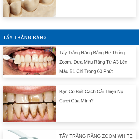
TẨY TRẮNG RĂNG
Tẩy Trắng Răng Bằng Hệ Thống
Zoom, Đưa Màu Răng Từ A3 Lên
Màu B1 Chỉ Trong 60 Phút
Bạn Có Biết Cách Cải Thiện Nụ
Cười Của Mình?
TẨY TRẮNG RĂNG ZOOM WHITE