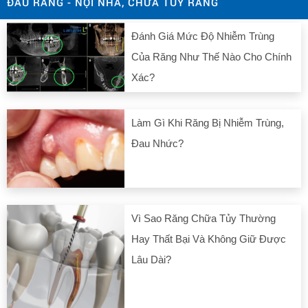
ĐAU RĂNG - NỘI NHA, CHỮA TỦY RĂNG
Đánh Giá Mức Độ Nhiễm Trùng
Của Răng Như Thế Nào Cho Chính
Xác?
Làm Gì Khi Răng Bị Nhiễm Trùng,
Đau Nhức?
Vì Sao Răng Chữa Tủy Thường
Hay Thất Bại Và Không Giữ Được
Lâu Dài?