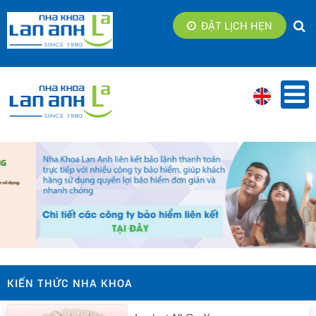
ĐẶT LỊCH HẸN
KIẾN THỨC NHA KHOA